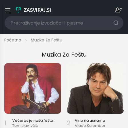
ZASVIRAJ.SI
Prijava/Registracija
Početna
Muzika Za Feštu
Muzika Za Feštu
E-mail adresa korisnika
Lozinka
Jesi li zaboravio/la lozinku?
Večeras je naša fešta
Vino na usnama
1
2
Tomislav Ivčić
Vlado Kalember