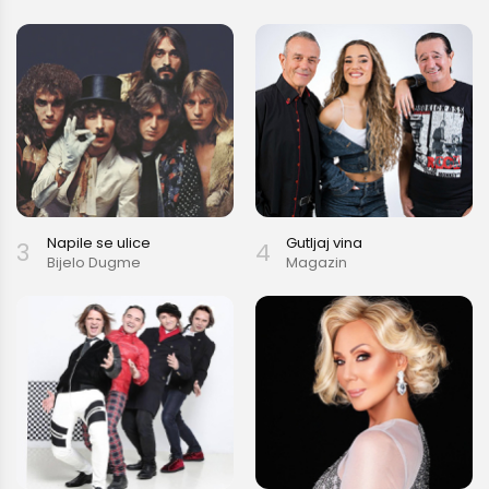
Još nemaš račun?
REGISTRIRAJ SE
Napile se ulice
Gutljaj vina
3
4
Bijelo Dugme
Magazin