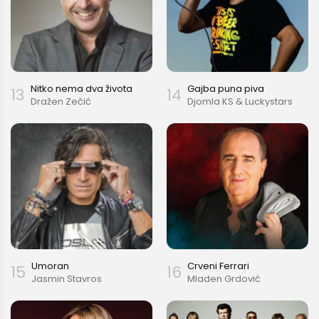
Nitko nema dva života
Gajba puna piva
13
14
Dražen Zečić
Djomla KS & Luckystars
Umoran
Crveni Ferrari
15
16
Jasmin Stavros
Mladen Grdović