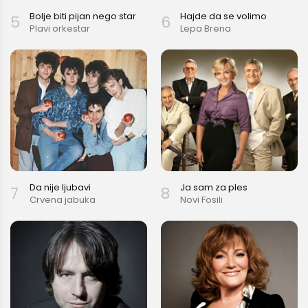
Bolje biti pijan nego star
Hajde da se volimo
5
6
Plavi orkestar
Lepa Brena
Da nije ljubavi
Ja sam za ples
7
8
Crvena jabuka
Novi Fosili