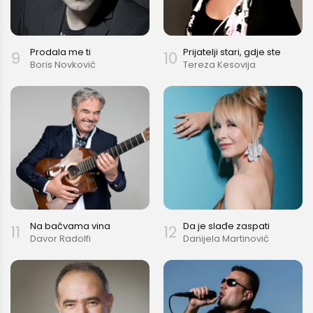
Prodala me ti
Prijatelji stari, gdje ste
9
10
Boris Novković
Tereza Kesovija
Na bačvama vina
Da je slađe zaspati
11
12
Davor Radolfi
Danijela Martinović