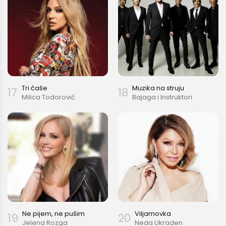
Tri čaše
Muzika na struju
17
18
Milica Todorović
Bajaga i Instruktori
Ne pijem, ne pušim
Viljamovka
19
20
Jelena Rozga
Neda Ukraden