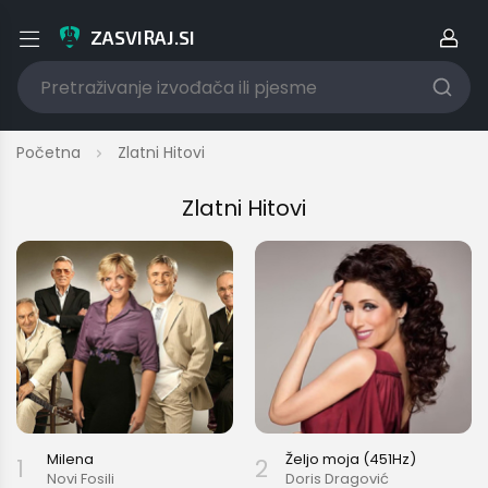
ZASVIRAJ.SI
Prijava/Registracija
Početna
Zlatni Hitovi
Zlatni Hitovi
E-mail adresa korisnika
Lozinka
Jesi li zaboravio/la lozinku?
Milena
Željo moja (451Hz)
1
2
Novi Fosili
Doris Dragović