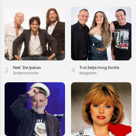
Još nemaš račun?
REGISTRIRAJ SE
Nek' živi ljubav
Ti si želja mog života
3
4
Srebrna krila
Magazin