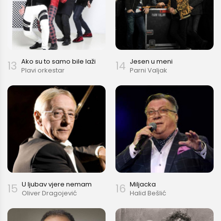
Ako su to samo bile laži
Jesen u meni
13
14
Plavi orkestar
Parni Valjak
U ljubav vjere nemam
Miljacka
15
16
Oliver Dragojević
Halid Bešlić