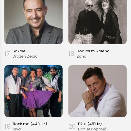
Sokole
Dodirni mi kolena
17
18
Dražen Zečić
Zana
Rock me (448 Hz)
Džuli (451Hz)
19
20
Riva
Daniel Popović