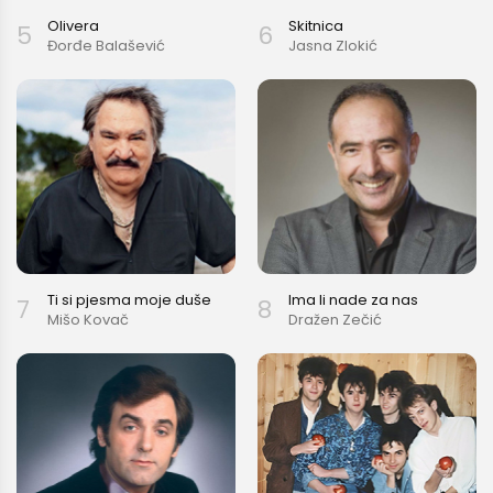
Olivera
Skitnica
5
6
Đorđe Balašević
Jasna Zlokić
Ti si pjesma moje duše
Ima li nade za nas
7
8
Mišo Kovač
Dražen Zečić