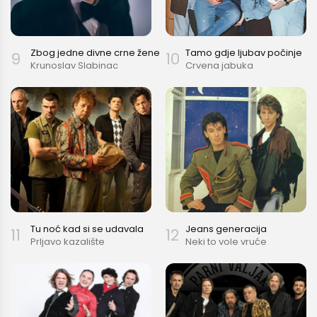
Zbog jedne divne crne žene
Tamo gdje ljubav počinje
9
10
Krunoslav Slabinac
Crvena jabuka
Tu noć kad si se udavala
Jeans generacija
11
12
Prljavo kazalište
Neki to vole vruće